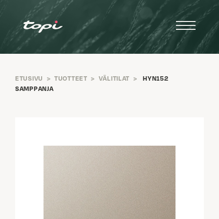
ETUSIVU
>
TUOTTEET
>
VÄLITILAT
>
HYN152
SAMPPANJA