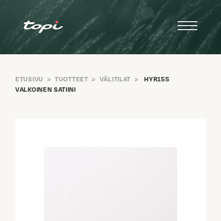
ETUSIVU
>
TUOTTEET
>
VÄLITILAT
>
HYR155
VALKOINEN SATIINI