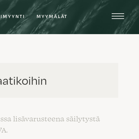
TIMYYNTI
MYYMÄLÄT
aatikoihin
ssa lisävarusteena säilytystä
VA.