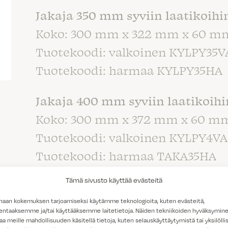
Jakaja 350 mm syviin laatikoihi
Koko: 300 mm x 322 mm x 60 m
Tuotekoodi: valkoinen KYLPY35V
Tuotekoodi: harmaa KYLPY35HA
Jakaja 400 mm syviin laatikoihi
Koko: 300 mm x 372 mm x 60 m
Tuotekoodi: valkoinen KYLPY4VA
Tuotekoodi: harmaa TAKA35HA
Tämä sivusto käyttää evästeitä
Jakaja 350 mm syviin laatikoihin
haan kokemuksen tarjoamiseksi käytämme teknologioita, kuten evästeitä,
koko: 92 mm x 323 mm x 60 mm
lentaaksemme ja/tai käyttääksemme laitetietoja. Näiden tekniikoiden hyväksymin
Tuotekoodi: valkoinen TAKA35VA
aa meille mahdollisuuden käsitellä tietoja, kuten selauskäyttäytymistä tai yksilöllis