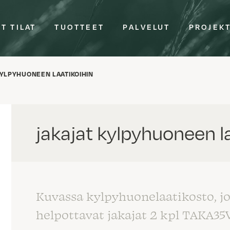
T TILAT
TUOTTEET
PALVELUT
PROJEK
KYLPYHUONEEN LAATIKOIHIN
jakajat kylpyhuoneen l
Kuvassa kylpyhuonelaatikosto, jo
helpottavat jakajat 2 kpl TAKA35