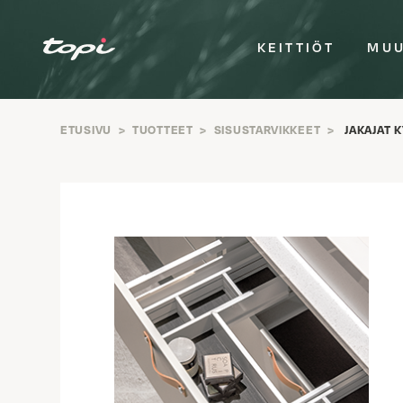
KEITTIÖT
MUU
ETUSIVU
>
TUOTTEET
>
SISUSTARVIKKEET
>
JAKAJAT 