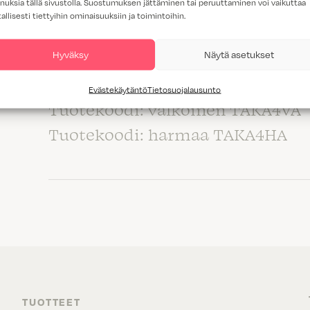
nuksia tällä sivustolla. Suostumuksen jättäminen tai peruuttaminen voi vaikuttaa
Tuotekoodi: harmaa TAKA35HA
tallisesti tiettyihin ominaisuuksiin ja toimintoihin.
Hyväksy
Näytä asetukset
Jakaja 400 mm syviin laatikoihin
koko: 92 mm x 373 mm x 60 mm
Evästekäytäntö
Tietosuojalausunto
Tuotekoodi: valkoinen TAKA4VA
Tuotekoodi: harmaa TAKA4HA
TUOTTEET