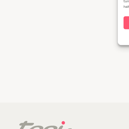
tun
hai