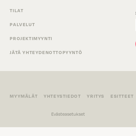
TILAT
PALVELUT
PROJEKTIMYYNTI
JÄTÄ YHTEYDENOTTOPYYNTÖ
MYYMÄLÄT
YHTEYSTIEDOT
YRITYS
ESITTEET
Evästeasetukset