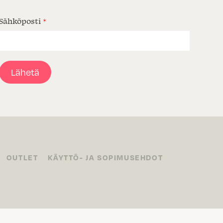
Sähköposti
*
Lähetä
OUTLET
KÄYTTÖ- JA SOPIMUSEHDOT