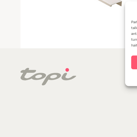
Par
tal
ant
tun
hai