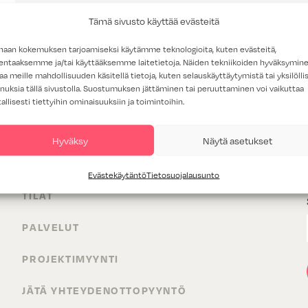
Tämä sivusto käyttää evästeitä
haan kokemuksen tarjoamiseksi käytämme teknologioita, kuten evästeitä,
lentaaksemme ja/tai käyttääksemme laitetietoja. Näiden tekniikoiden hyväksymin
aa meille mahdollisuuden käsitellä tietoja, kuten selauskäyttäytymistä tai yksilöllis
nuksia tällä sivustolla. Suostumuksen jättäminen tai peruuttaminen voi vaikuttaa
tallisesti tiettyihin ominaisuuksiin ja toimintoihin.
Hyväksy
Näytä asetukset
TUOTTEET
Evästekäytäntö
Tietosuojalausunto
TILAT
PALVELUT
PROJEKTIMYYNTI
JÄTÄ YHTEYDENOTTOPYYNTÖ