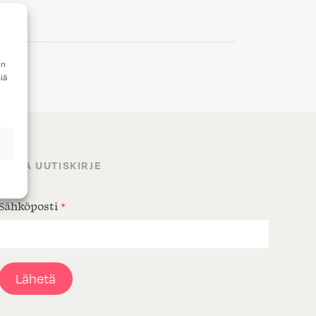
en
iä
TILAA UUTISKIRJE
Sähköposti
*
Lähetä