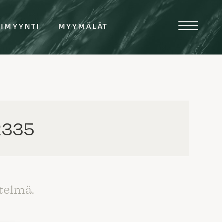
TIMYYNTI
MYYMÄLÄT
UR335
telmä.