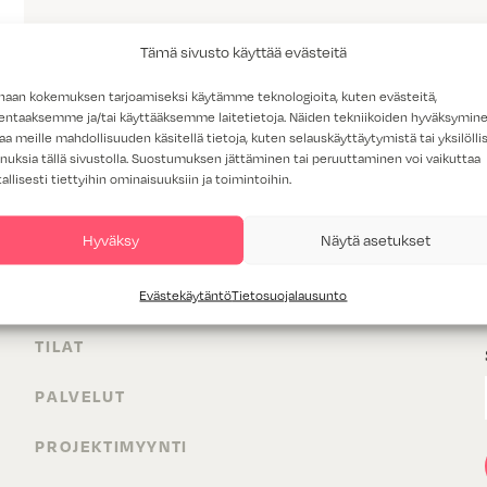
Palaa takaisin
liukuovet-sivulle
.
Tämä sivusto käyttää evästeitä
haan kokemuksen tarjoamiseksi käytämme teknologioita, kuten evästeitä,
lentaaksemme ja/tai käyttääksemme laitetietoja. Näiden tekniikoiden hyväksymin
aa meille mahdollisuuden käsitellä tietoja, kuten selauskäyttäytymistä tai yksilöllis
nuksia tällä sivustolla. Suostumuksen jättäminen tai peruuttaminen voi vaikuttaa
tallisesti tiettyihin ominaisuuksiin ja toimintoihin.
Hyväksy
Näytä asetukset
TUOTTEET
Evästekäytäntö
Tietosuojalausunto
TILAT
PALVELUT
PROJEKTIMYYNTI