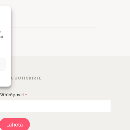
en
iä
TILAA UUTISKIRJE
Sähköposti
*
Lähetä