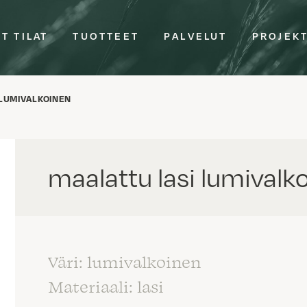
T TILAT
TUOTTEET
PALVELUT
PROJEK
 LUMIVALKOINEN
maalattu lasi lumivalk
Väri: lumivalkoinen
Materiaali: lasi