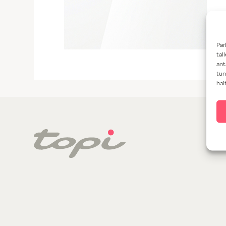
Par
tal
ant
tun
hai