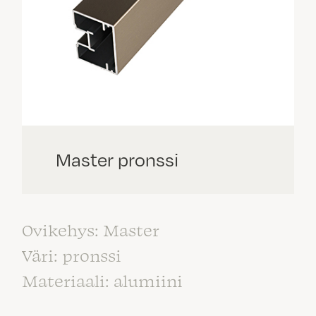
Master pronssi
Ovikehys: Master
Väri: pronssi
Materiaali: alumiini