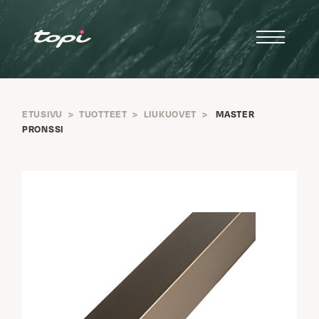
ETUSIVU
>
TUOTTEET
>
LIUKUOVET
>
MASTER
PRONSSI