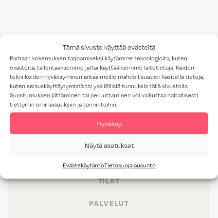
Tämä sivusto käyttää evästeitä
Parhaan kokemuksen tarjoamiseksi käytämme teknologioita, kuten
evästeitä, tallentaaksemme ja/tai käyttääksemme laitetietoja. Näiden
tekniikoiden hyväksyminen antaa meille mahdollisuuden käsitellä tietoja,
kuten selauskäyttäytymistä tai yksilöllisiä tunnuksia tällä sivustolla.
Suostumuksen jättäminen tai peruuttaminen voi vaikuttaa haitallisesti
tiettyihin ominaisuuksiin ja toimintoihin.
Hyväksy
Näytä asetukset
TUOTTEET
Evästekäytäntö
Tietosuojalausunto
TILAT
PALVELUT