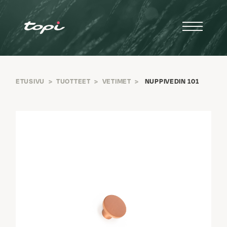
ETUSIVU
>
TUOTTEET
>
VETIMET
>
NUPPIVEDIN 101