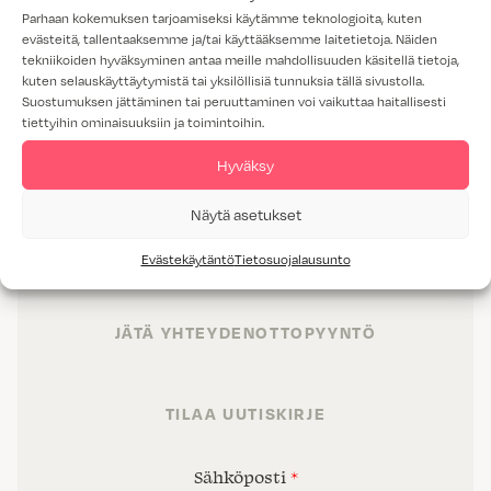
Parhaan kokemuksen tarjoamiseksi käytämme teknologioita, kuten
evästeitä, tallentaaksemme ja/tai käyttääksemme laitetietoja. Näiden
tekniikoiden hyväksyminen antaa meille mahdollisuuden käsitellä tietoja,
kuten selauskäyttäytymistä tai yksilöllisiä tunnuksia tällä sivustolla.
Suostumuksen jättäminen tai peruuttaminen voi vaikuttaa haitallisesti
tiettyihin ominaisuuksiin ja toimintoihin.
TUOTTEET
Hyväksy
TILAT
Näytä asetukset
PALVELUT
Evästekäytäntö
Tietosuojalausunto
PROJEKTIMYYNTI
JÄTÄ YHTEYDENOTTOPYYNTÖ
TILAA UUTISKIRJE
Sähköposti
*