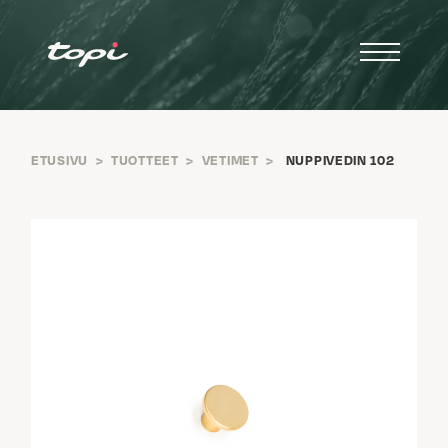
ETUSIVU
>
TUOTTEET
>
VETIMET
>
NUPPIVEDIN 102