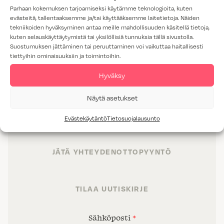
Parhaan kokemuksen tarjoamiseksi käytämme teknologioita, kuten
evästeitä, tallentaaksemme ja/tai käyttääksemme laitetietoja. Näiden
tekniikoiden hyväksyminen antaa meille mahdollisuuden käsitellä tietoja,
kuten selauskäyttäytymistä tai yksilöllisiä tunnuksia tällä sivustolla.
Suostumuksen jättäminen tai peruuttaminen voi vaikuttaa haitallisesti
tiettyihin ominaisuuksiin ja toimintoihin.
TUOTTEET
Hyväksy
TILAT
Näytä asetukset
PALVELUT
Evästekäytäntö
Tietosuojalausunto
PROJEKTIMYYNTI
JÄTÄ YHTEYDENOTTOPYYNTÖ
TILAA UUTISKIRJE
Sähköposti
*