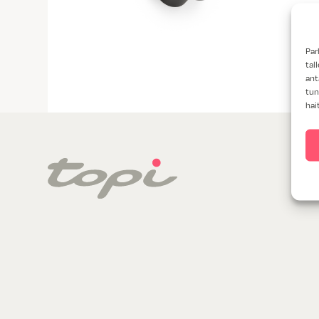
Par
tal
ant
tun
hai