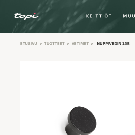
KEITTIÖT
MUU
ETUSIVU
>
TUOTTEET
>
VETIMET
>
NUPPIVEDIN 125