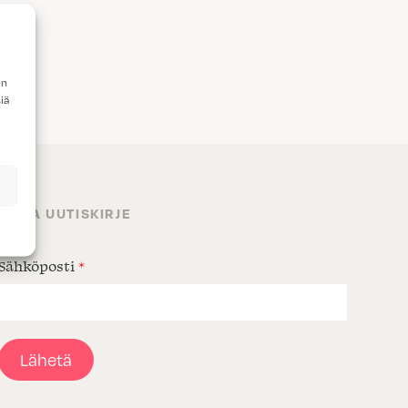
en
iä
TILAA UUTISKIRJE
Sähköposti
*
Lähetä