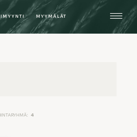
TIMYYNTI
MYYMÄLÄT
HINTARYHMÄ:
4