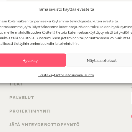
Tämä sivusto käyttää evästeitä
haan kokemuksen tarjoamiseksi käytämme teknologioita, kuten evästeitä,
lentaaksemme ja/tai käyttääksemme laitetietoja. Näiden tekniikoiden hyväksymin
aa meille mahdollisuuden käsitellä tietoja, kuten selauskäyttäytymistä tai yksilöllis
nuksia tällä sivustolla. Suostumuksen jättäminen tai peruuttaminen voi vaikuttaa
tallisesti tiettyihin ominaisuuksiin ja toimintoihin.
Hyväksy
Näytä asetukset
TUOTTEET
Evästekäytäntö
Tietosuojalausunto
TILAT
PALVELUT
PROJEKTIMYYNTI
JÄTÄ YHTEYDENOTTOPYYNTÖ