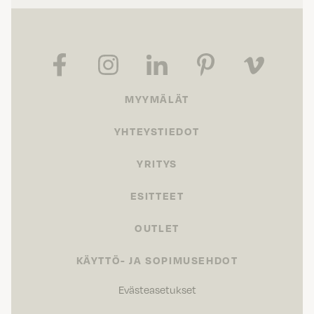
MYYMÄLÄT
YHTEYSTIEDOT
YRITYS
ESITTEET
OUTLET
KÄYTTÖ- JA SOPIMUSEHDOT
Evästeasetukset