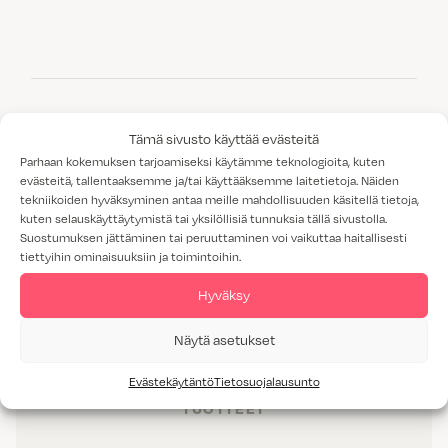
Tämä sivusto käyttää evästeitä
VÄRI:
ANTIIKKIMESSINKI
Parhaan kokemuksen tarjoamiseksi käytämme teknologioita, kuten
HINTARYHMÄ:
3
evästeitä, tallentaaksemme ja/tai käyttääksemme laitetietoja. Näiden
tekniikoiden hyväksyminen antaa meille mahdollisuuden käsitellä tietoja,
kuten selauskäyttäytymistä tai yksilöllisiä tunnuksia tällä sivustolla.
Suostumuksen jättäminen tai peruuttaminen voi vaikuttaa haitallisesti
tiettyihin ominaisuuksiin ja toimintoihin.
Hyväksy
Näytä asetukset
Evästekäytäntö
Tietosuojalausunto
TUOTTEET