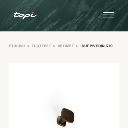
ETUSIVU
>
TUOTTEET
>
VETIMET
>
NUPPIVEDIN 519