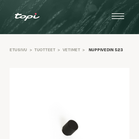
ETUSIVU
>
TUOTTEET
>
VETIMET
>
NUPPIVEDIN 523