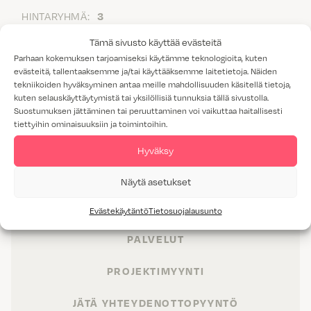
HINTARYHMÄ:
3
Tämä sivusto käyttää evästeitä
Parhaan kokemuksen tarjoamiseksi käytämme teknologioita, kuten
evästeitä, tallentaaksemme ja/tai käyttääksemme laitetietoja. Näiden
tekniikoiden hyväksyminen antaa meille mahdollisuuden käsitellä tietoja,
kuten selauskäyttäytymistä tai yksilöllisiä tunnuksia tällä sivustolla.
Suostumuksen jättäminen tai peruuttaminen voi vaikuttaa haitallisesti
tiettyihin ominaisuuksiin ja toimintoihin.
Hyväksy
TUOTTEET
Näytä asetukset
TILAT
Evästekäytäntö
Tietosuojalausunto
PALVELUT
PROJEKTIMYYNTI
JÄTÄ YHTEYDENOTTOPYYNTÖ