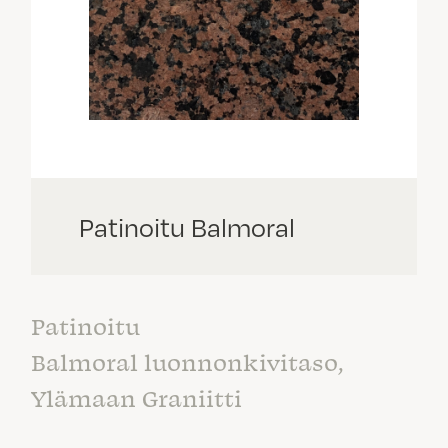
Patinoitu Balmoral
Patinoitu
Balmoral luonnonkivitaso,
Ylämaan Graniitti