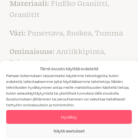
Materiaali:
FinEko Graniitti,
Graniitit
Väri:
Punertava, Ruskea, Tumma
Ominaisuus:
Antiikkipinta,
Paksuus 30mm
Tämä sivusto käyttää evästeitä
Parhaan kokemuksen tarjoamiseksi käytämme teknologioita, kuten
evästeitä, tallentaaksemme ja/tai käyttääksemme laitetietoja. Näiden
tekniikoiden hyväksyminen antaa meille mahdollisuuden käsitellä tietoja,
kuten selauskäyttäytymistä tai yksilöllisiä tunnuksia tällä sivustolla.
Suostumuksen jättäminen tai peruuttaminen voi vaikuttaa haitallisesti
tiettyihin ominaisuuksiin ja toimintoihin.
Hyväksy
Näytä asetukset