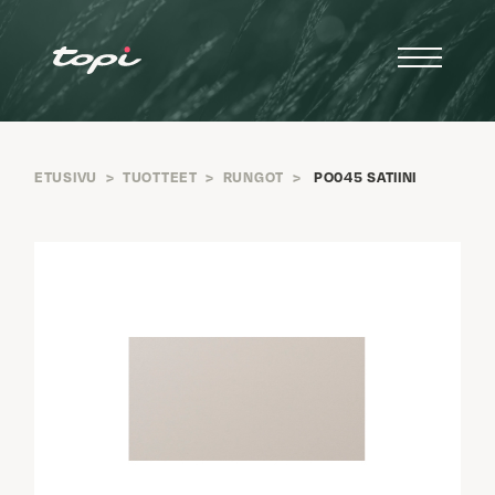
ETUSIVU
>
TUOTTEET
>
RUNGOT
>
PO045 SATIINI