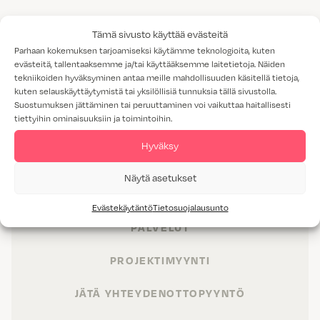
Tämä sivusto käyttää evästeitä
Parhaan kokemuksen tarjoamiseksi käytämme teknologioita, kuten
evästeitä, tallentaaksemme ja/tai käyttääksemme laitetietoja. Näiden
tekniikoiden hyväksyminen antaa meille mahdollisuuden käsitellä tietoja,
kuten selauskäyttäytymistä tai yksilöllisiä tunnuksia tällä sivustolla.
Suostumuksen jättäminen tai peruuttaminen voi vaikuttaa haitallisesti
tiettyihin ominaisuuksiin ja toimintoihin.
Hyväksy
TUOTTEET
Näytä asetukset
TILAT
Evästekäytäntö
Tietosuojalausunto
PALVELUT
PROJEKTIMYYNTI
JÄTÄ YHTEYDENOTTOPYYNTÖ