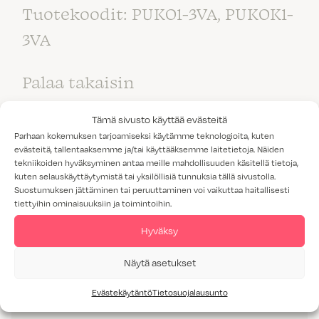
Tuotekoodit: PUKO1-3VA, PUKOK1-
3VA
Palaa takaisin
säilytysmekanismit-sivulle
.
Tämä sivusto käyttää evästeitä
Parhaan kokemuksen tarjoamiseksi käytämme teknologioita, kuten
evästeitä, tallentaaksemme ja/tai käyttääksemme laitetietoja. Näiden
tekniikoiden hyväksyminen antaa meille mahdollisuuden käsitellä tietoja,
kuten selauskäyttäytymistä tai yksilöllisiä tunnuksia tällä sivustolla.
Suostumuksen jättäminen tai peruuttaminen voi vaikuttaa haitallisesti
tiettyihin ominaisuuksiin ja toimintoihin.
Hyväksy
Näytä asetukset
Evästekäytäntö
Tietosuojalausunto