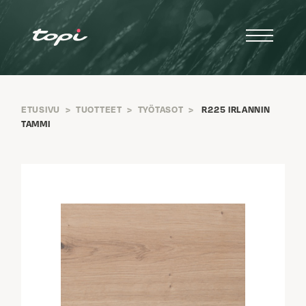
ETUSIVU
>
TUOTTEET
>
TYÖTASOT
>
R225 IRLANNIN
TAMMI