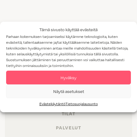
Tämä sivusto käyttää evästeitä
Parhaan kokemuksen tarjoamiseksi käytämme teknologioita, kuten
evästeitä, tallentaaksemme ja/tai käyttääksemme laitetietoja. Näiden
tekniikoiden hyväksyminen antaa meille mahdollisuuden käsitellä tietoja,
kuten selauskäyttäytymistä tai yksilöllisiä tunnuksia tällä sivustolla.
Suostumuksen jättäminen tai peruuttaminen voi vaikuttaa haitallisesti
tiettyihin ominaisuuksiin ja toimintoihin.
Hyväksy
Näytä asetukset
TUOTTEET
Evästekäytäntö
Tietosuojalausunto
TILAT
PALVELUT