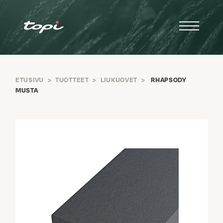
ETUSIVU
>
TUOTTEET
>
LIUKUOVET
>
RHAPSODY
MUSTA