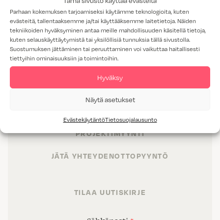
Tämä sivusto käyttää evästeitä
Parhaan kokemuksen tarjoamiseksi käytämme teknologioita, kuten
evästeitä, tallentaaksemme ja/tai käyttääksemme laitetietoja. Näiden
tekniikoiden hyväksyminen antaa meille mahdollisuuden käsitellä tietoja,
kuten selauskäyttäytymistä tai yksilöllisiä tunnuksia tällä sivustolla.
Suostumuksen jättäminen tai peruuttaminen voi vaikuttaa haitallisesti
tiettyihin ominaisuuksiin ja toimintoihin.
TUOTTEET
Hyväksy
TILAT
Näytä asetukset
PALVELUT
Evästekäytäntö
Tietosuojalausunto
PROJEKTIMYYNTI
JÄTÄ YHTEYDENOTTOPYYNTÖ
TILAA UUTISKIRJE