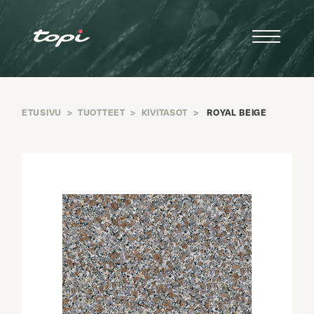
ETUSIVU
>
TUOTTEET
>
KIVITASOT
>
ROYAL BEIGE