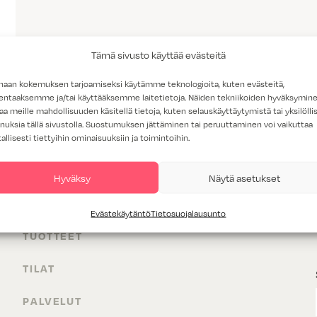
Tämä sivusto käyttää evästeitä
haan kokemuksen tarjoamiseksi käytämme teknologioita, kuten evästeitä,
lentaaksemme ja/tai käyttääksemme laitetietoja. Näiden tekniikoiden hyväksymin
aa meille mahdollisuuden käsitellä tietoja, kuten selauskäyttäytymistä tai yksilöllis
nuksia tällä sivustolla. Suostumuksen jättäminen tai peruuttaminen voi vaikuttaa
tallisesti tiettyihin ominaisuuksiin ja toimintoihin.
Hyväksy
Näytä asetukset
Evästekäytäntö
Tietosuojalausunto
TUOTTEET
TILAT
PALVELUT