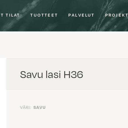
T TILAT
TUOTTEET
PALVELUT
PROJEK
Savu lasi H36
VÄRI:
SAVU