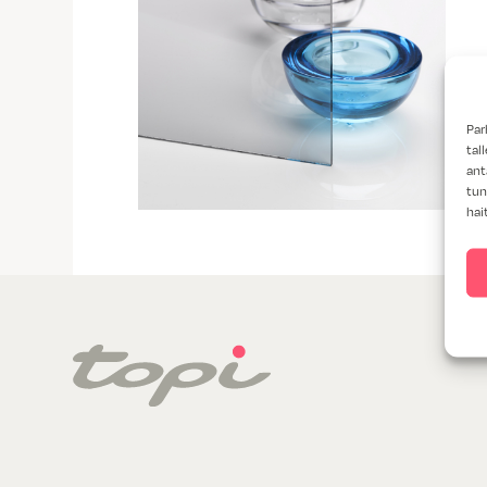
Par
tal
ant
tun
hai