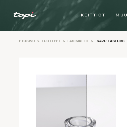
KEITTIÖT
MUU
ETUSIVU
>
TUOTTEET
>
LASIMALLIT
>
SAVU LASI H36