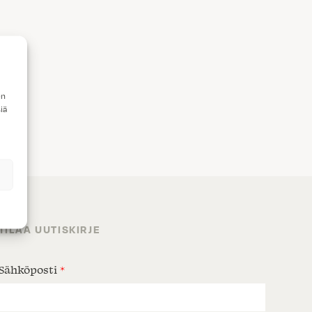
en
iä
TILAA UUTISKIRJE
Sähköposti
*