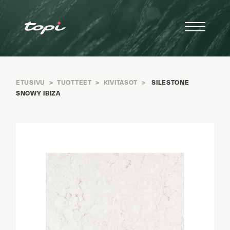
ETUSIVU
>
TUOTTEET
>
KIVITASOT
>
SILESTONE
SNOWY IBIZA