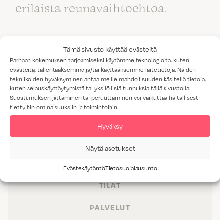
erilaista reunavaihtoehtoa.
Tämä sivusto käyttää evästeitä
Parhaan kokemuksen tarjoamiseksi käytämme teknologioita, kuten
evästeitä, tallentaaksemme ja/tai käyttääksemme laitetietoja. Näiden
tekniikoiden hyväksyminen antaa meille mahdollisuuden käsitellä tietoja,
kuten selauskäyttäytymistä tai yksilöllisiä tunnuksia tällä sivustolla.
Suostumuksen jättäminen tai peruuttaminen voi vaikuttaa haitallisesti
tiettyihin ominaisuuksiin ja toimintoihin.
Hyväksy
Näytä asetukset
TUOTTEET
Evästekäytäntö
Tietosuojalausunto
TILAT
PALVELUT