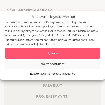
VÄRI:
GRAFIITIN HARMAA
Tämä sivusto käyttää evästeitä
Parhaan kokemuksen tarjoamiseksi käytämme teknologioita, kuten
evästeitä, tallentaaksemme ja/tai käyttääksemme laitetietoja. Näiden
tekniikoiden hyväksyminen antaa meille mahdollisuuden käsitellä tietoja,
kuten selauskäyttäytymistä tai yksilöllisiä tunnuksia tällä sivustolla.
Suostumuksen jättäminen tai peruuttaminen voi vaikuttaa haitallisesti
tiettyihin ominaisuuksiin ja toimintoihin.
Hyväksy
Näytä asetukset
TUOTTEET
Evästekäytäntö
Tietosuojalausunto
TILAT
PALVELUT
PROJEKTIMYYNTI