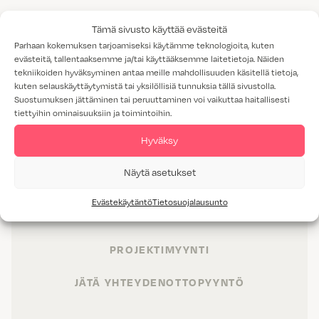
Tämä sivusto käyttää evästeitä
Parhaan kokemuksen tarjoamiseksi käytämme teknologioita, kuten
evästeitä, tallentaaksemme ja/tai käyttääksemme laitetietoja. Näiden
tekniikoiden hyväksyminen antaa meille mahdollisuuden käsitellä tietoja,
kuten selauskäyttäytymistä tai yksilöllisiä tunnuksia tällä sivustolla.
Suostumuksen jättäminen tai peruuttaminen voi vaikuttaa haitallisesti
tiettyihin ominaisuuksiin ja toimintoihin.
Hyväksy
TUOTTEET
Näytä asetukset
TILAT
Evästekäytäntö
Tietosuojalausunto
PALVELUT
PROJEKTIMYYNTI
JÄTÄ YHTEYDENOTTOPYYNTÖ