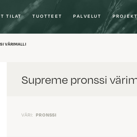
T TILAT
TUOTTEET
PALVELUT
PROJEK
I VÄRIMALLI
Supreme pronssi värima
VÄRI:
PRONSSI