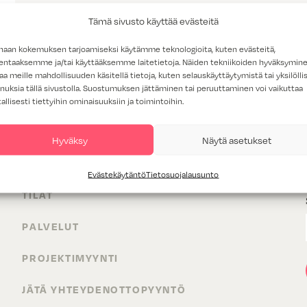
Tämä sivusto käyttää evästeitä
haan kokemuksen tarjoamiseksi käytämme teknologioita, kuten evästeitä,
lentaaksemme ja/tai käyttääksemme laitetietoja. Näiden tekniikoiden hyväksymin
aa meille mahdollisuuden käsitellä tietoja, kuten selauskäyttäytymistä tai yksilöllis
nuksia tällä sivustolla. Suostumuksen jättäminen tai peruuttaminen voi vaikuttaa
tallisesti tiettyihin ominaisuuksiin ja toimintoihin.
Hyväksy
Näytä asetukset
TUOTTEET
Evästekäytäntö
Tietosuojalausunto
TILAT
PALVELUT
PROJEKTIMYYNTI
JÄTÄ YHTEYDENOTTOPYYNTÖ