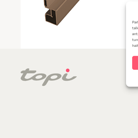
Par
tal
ant
tun
hai