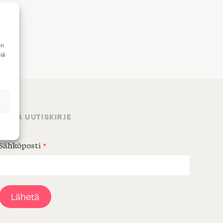
en
iä
TILAA UUTISKIRJE
Sähköposti
*
Lähetä