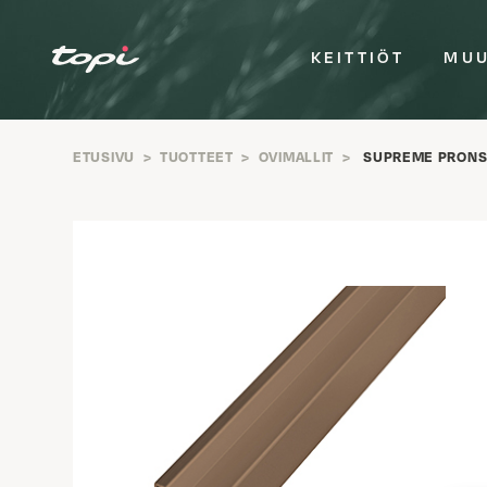
KEITTIÖT
MUU
ETUSIVU
>
TUOTTEET
>
OVIMALLIT
>
SUPREME PRONSS