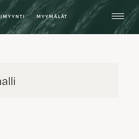
TIMYYNTI
MYYMÄLÄT
lli