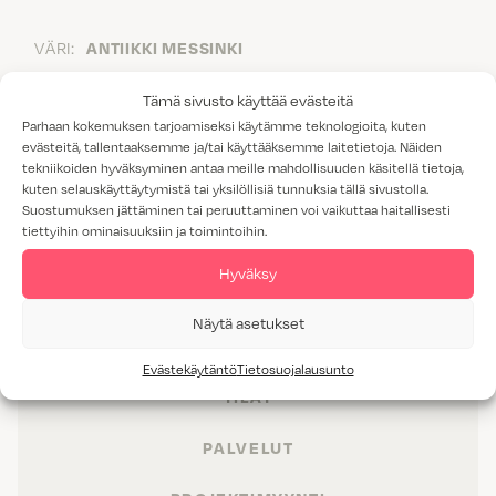
VÄRI:
ANTIIKKI MESSINKI
HINTARYHMÄ:
4
Tämä sivusto käyttää evästeitä
Parhaan kokemuksen tarjoamiseksi käytämme teknologioita, kuten
evästeitä, tallentaaksemme ja/tai käyttääksemme laitetietoja. Näiden
tekniikoiden hyväksyminen antaa meille mahdollisuuden käsitellä tietoja,
kuten selauskäyttäytymistä tai yksilöllisiä tunnuksia tällä sivustolla.
Suostumuksen jättäminen tai peruuttaminen voi vaikuttaa haitallisesti
tiettyihin ominaisuuksiin ja toimintoihin.
Hyväksy
Näytä asetukset
TUOTTEET
Evästekäytäntö
Tietosuojalausunto
TILAT
PALVELUT