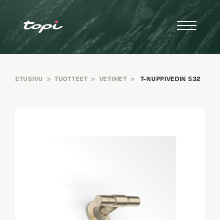
ETUSIVU
>
TUOTTEET
>
VETIMET
>
T-NUPPIVEDIN 532