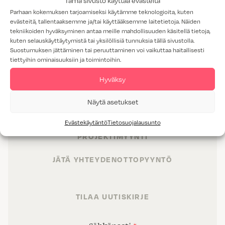
Tämä sivusto käyttää evästeitä
Parhaan kokemuksen tarjoamiseksi käytämme teknologioita, kuten
evästeitä, tallentaaksemme ja/tai käyttääksemme laitetietoja. Näiden
tekniikoiden hyväksyminen antaa meille mahdollisuuden käsitellä tietoja,
kuten selauskäyttäytymistä tai yksilöllisiä tunnuksia tällä sivustolla.
Suostumuksen jättäminen tai peruuttaminen voi vaikuttaa haitallisesti
tiettyihin ominaisuuksiin ja toimintoihin.
TUOTTEET
Hyväksy
TILAT
Näytä asetukset
PALVELUT
Evästekäytäntö
Tietosuojalausunto
PROJEKTIMYYNTI
JÄTÄ YHTEYDENOTTOPYYNTÖ
TILAA UUTISKIRJE