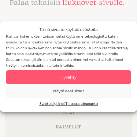
Palaa takaisin
liukuovet-sivulle
.
Tämä sivusto käyttää evästeitä
Parhaan kokemuksen tarjoamiseksi käytämme teknologioita, kuten
evästeitä, tallentaaksemme ja/tai käyttääksemme laitetietoja. Näiden
tekniikoiden hyväksyminen antaa meille mahdollisuuden käsitellä tietoja,
kuten selauskäyttäytymistä tai yksilöllisiä tunnuksia tällä sivustolla.
Suostumuksen jättäminen tai peruuttaminen voi vaikuttaa haitallisesti
tiettyihin ominaisuuksiin ja toimintoihin.
Hyväksy
Näytä asetukset
TUOTTEET
Evästekäytäntö
Tietosuojalausunto
TILAT
PALVELUT