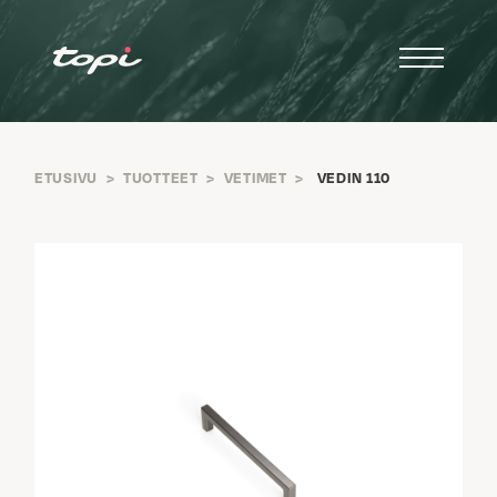
ETUSIVU
>
TUOTTEET
>
VETIMET
>
VEDIN 110