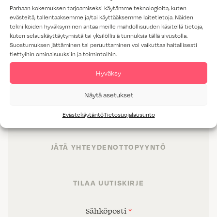
Parhaan kokemuksen tarjoamiseksi käytämme teknologioita, kuten
evästeitä, tallentaaksemme ja/tai käyttääksemme laitetietoja. Näiden
tekniikoiden hyväksyminen antaa meille mahdollisuuden käsitellä tietoja,
kuten selauskäyttäytymistä tai yksilöllisiä tunnuksia tällä sivustolla.
Suostumuksen jättäminen tai peruuttaminen voi vaikuttaa haitallisesti
tiettyihin ominaisuuksiin ja toimintoihin.
TUOTTEET
Hyväksy
TILAT
Näytä asetukset
PALVELUT
Evästekäytäntö
Tietosuojalausunto
PROJEKTIMYYNTI
JÄTÄ YHTEYDENOTTOPYYNTÖ
TILAA UUTISKIRJE
Sähköposti
*