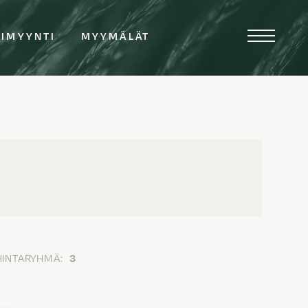
TIMYYNTI
MYYMÄLÄT
HINTARYHMÄ:
3