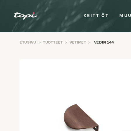
KEITTIÖT
MUU
ETUSIVU
>
TUOTTEET
>
VETIMET
>
VEDIN 144