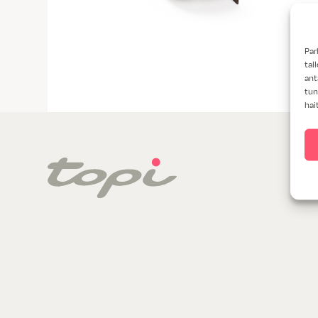
Par
tal
ant
tun
hai