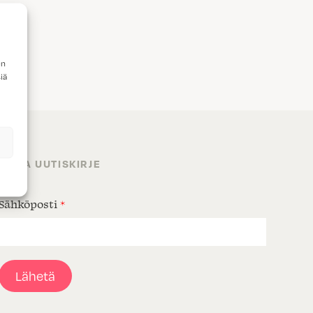
en
iä
TILAA UUTISKIRJE
Sähköposti
*
Lähetä