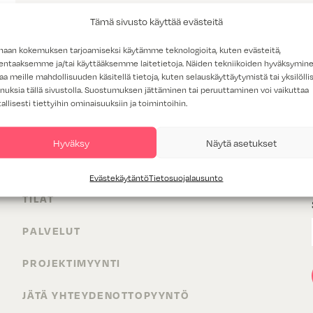
Tämä sivusto käyttää evästeitä
haan kokemuksen tarjoamiseksi käytämme teknologioita, kuten evästeitä,
lentaaksemme ja/tai käyttääksemme laitetietoja. Näiden tekniikoiden hyväksymin
aa meille mahdollisuuden käsitellä tietoja, kuten selauskäyttäytymistä tai yksilöllis
nuksia tällä sivustolla. Suostumuksen jättäminen tai peruuttaminen voi vaikuttaa
tallisesti tiettyihin ominaisuuksiin ja toimintoihin.
Hyväksy
Näytä asetukset
TUOTTEET
Evästekäytäntö
Tietosuojalausunto
TILAT
PALVELUT
PROJEKTIMYYNTI
JÄTÄ YHTEYDENOTTOPYYNTÖ