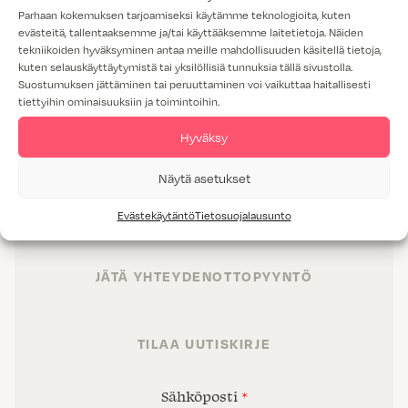
Parhaan kokemuksen tarjoamiseksi käytämme teknologioita, kuten
evästeitä, tallentaaksemme ja/tai käyttääksemme laitetietoja. Näiden
tekniikoiden hyväksyminen antaa meille mahdollisuuden käsitellä tietoja,
kuten selauskäyttäytymistä tai yksilöllisiä tunnuksia tällä sivustolla.
Suostumuksen jättäminen tai peruuttaminen voi vaikuttaa haitallisesti
tiettyihin ominaisuuksiin ja toimintoihin.
TUOTTEET
Hyväksy
TILAT
Näytä asetukset
PALVELUT
Evästekäytäntö
Tietosuojalausunto
PROJEKTIMYYNTI
JÄTÄ YHTEYDENOTTOPYYNTÖ
TILAA UUTISKIRJE
Sähköposti
*