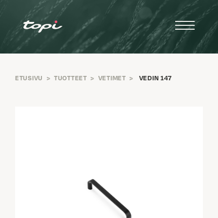
ETUSIVU
>
TUOTTEET
>
VETIMET
>
VEDIN 147