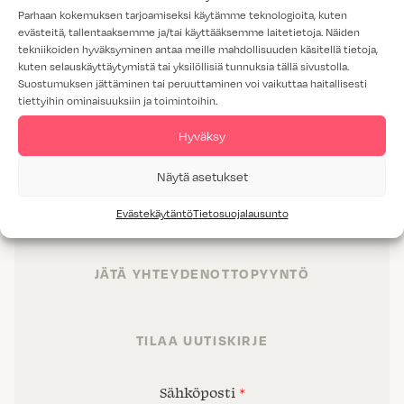
Parhaan kokemuksen tarjoamiseksi käytämme teknologioita, kuten
evästeitä, tallentaaksemme ja/tai käyttääksemme laitetietoja. Näiden
tekniikoiden hyväksyminen antaa meille mahdollisuuden käsitellä tietoja,
kuten selauskäyttäytymistä tai yksilöllisiä tunnuksia tällä sivustolla.
Suostumuksen jättäminen tai peruuttaminen voi vaikuttaa haitallisesti
tiettyihin ominaisuuksiin ja toimintoihin.
TUOTTEET
Hyväksy
TILAT
Näytä asetukset
PALVELUT
Evästekäytäntö
Tietosuojalausunto
PROJEKTIMYYNTI
JÄTÄ YHTEYDENOTTOPYYNTÖ
TILAA UUTISKIRJE
Sähköposti
*