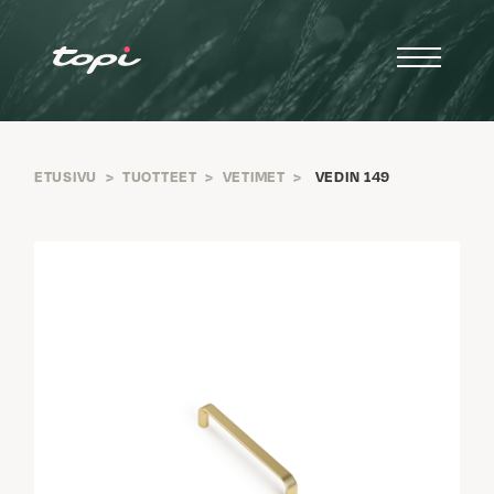
ETUSIVU
>
TUOTTEET
>
VETIMET
>
VEDIN 149