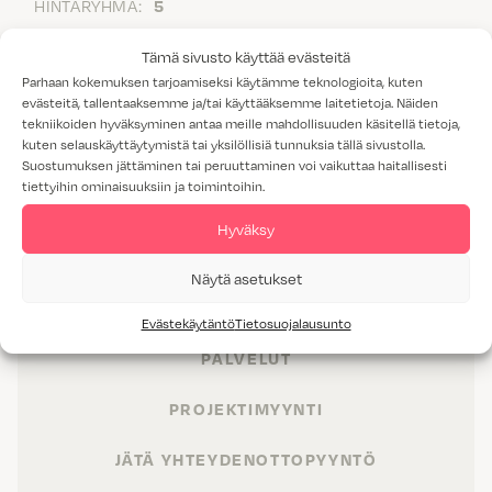
HINTARYHMÄ:
5
Tämä sivusto käyttää evästeitä
Parhaan kokemuksen tarjoamiseksi käytämme teknologioita, kuten
evästeitä, tallentaaksemme ja/tai käyttääksemme laitetietoja. Näiden
tekniikoiden hyväksyminen antaa meille mahdollisuuden käsitellä tietoja,
kuten selauskäyttäytymistä tai yksilöllisiä tunnuksia tällä sivustolla.
Suostumuksen jättäminen tai peruuttaminen voi vaikuttaa haitallisesti
tiettyihin ominaisuuksiin ja toimintoihin.
Hyväksy
TUOTTEET
Näytä asetukset
TILAT
Evästekäytäntö
Tietosuojalausunto
PALVELUT
PROJEKTIMYYNTI
JÄTÄ YHTEYDENOTTOPYYNTÖ