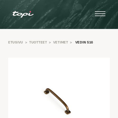
ETUSIVU
>
TUOTTEET
>
VETIMET
>
VEDIN 516