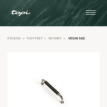
ETUSIVU
>
TUOTTEET
>
VETIMET
>
VEDIN 522