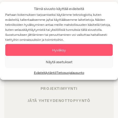
Tämä sivusto käyttää evästeitä
Parhaan kokemuksen tarjoamiseksi käytämme teknologioita, kuten
evästeitä, tallentaaksemme ja/tai käyttääksemme laitetietoja. Näiden
tekniikoiden hyväksyminen antaa meille mahdollisuuden käsitellä tietoja,
kuten selauskäyttäytymistä tai yksilöllisiä tunnuksia tällä sivustolla.
Suostumuksen jättäminen tai peruuttaminen voi vaikuttaa haitallisesti
tiettyihin ominaisuuksiin ja toimintoihin.
Hyväksy
TUOTTEET
Näytä asetukset
TILAT
Evästekäytäntö
Tietosuojalausunto
PALVELUT
PROJEKTIMYYNTI
JÄTÄ YHTEYDENOTTOPYYNTÖ