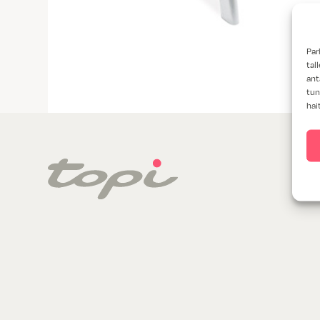
Par
tal
ant
tun
hai