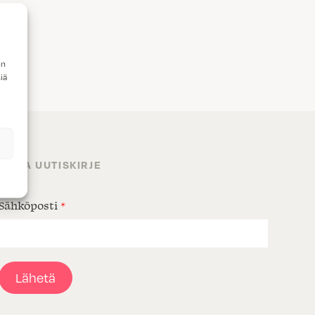
en
iä
TILAA UUTISKIRJE
Sähköposti
*
Lähetä