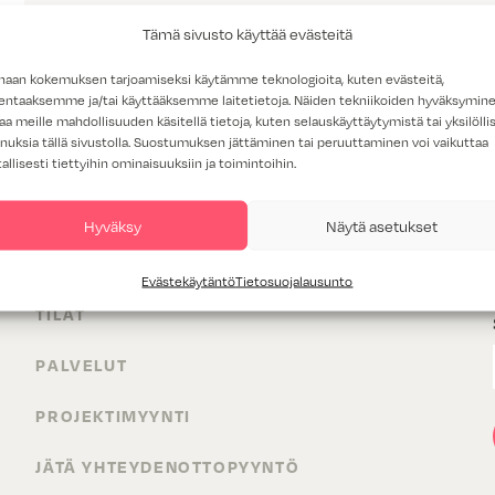
Tämä sivusto käyttää evästeitä
haan kokemuksen tarjoamiseksi käytämme teknologioita, kuten evästeitä,
lentaaksemme ja/tai käyttääksemme laitetietoja. Näiden tekniikoiden hyväksymin
aa meille mahdollisuuden käsitellä tietoja, kuten selauskäyttäytymistä tai yksilöllis
nuksia tällä sivustolla. Suostumuksen jättäminen tai peruuttaminen voi vaikuttaa
tallisesti tiettyihin ominaisuuksiin ja toimintoihin.
Hyväksy
Näytä asetukset
TUOTTEET
Evästekäytäntö
Tietosuojalausunto
TILAT
PALVELUT
PROJEKTIMYYNTI
JÄTÄ YHTEYDENOTTOPYYNTÖ