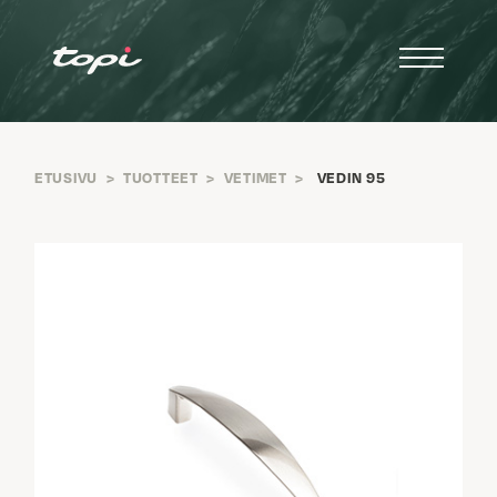
ETUSIVU
>
TUOTTEET
>
VETIMET
>
VEDIN 95