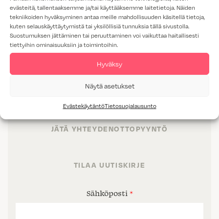
evästeitä, tallentaaksemme ja/tai käyttääksemme laitetietoja. Näiden
tekniikoiden hyväksyminen antaa meille mahdollisuuden käsitellä tietoja,
kuten selauskäyttäytymistä tai yksilöllisiä tunnuksia tällä sivustolla.
Suostumuksen jättäminen tai peruuttaminen voi vaikuttaa haitallisesti
TUOTTEET
tiettyihin ominaisuuksiin ja toimintoihin.
TILAT
Hyväksy
PALVELUT
Näytä asetukset
PROJEKTIMYYNTI
Evästekäytäntö
Tietosuojalausunto
JÄTÄ YHTEYDENOTTOPYYNTÖ
TILAA UUTISKIRJE
Sähköposti
*