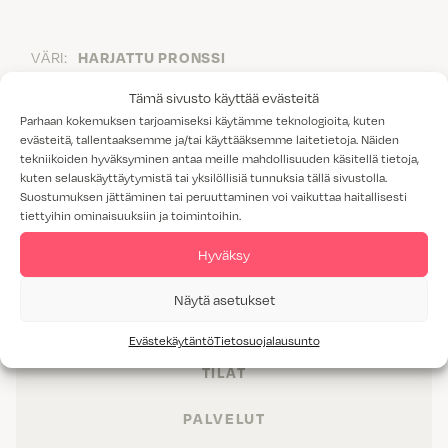
VÄRI:
HARJATTU PRONSSI
HINTARYHMÄ:
Tämä sivusto käyttää evästeitä
4
Parhaan kokemuksen tarjoamiseksi käytämme teknologioita, kuten
evästeitä, tallentaaksemme ja/tai käyttääksemme laitetietoja. Näiden
tekniikoiden hyväksyminen antaa meille mahdollisuuden käsitellä tietoja,
kuten selauskäyttäytymistä tai yksilöllisiä tunnuksia tällä sivustolla.
Suostumuksen jättäminen tai peruuttaminen voi vaikuttaa haitallisesti
tiettyihin ominaisuuksiin ja toimintoihin.
Hyväksy
Näytä asetukset
TUOTTEET
Evästekäytäntö
Tietosuojalausunto
TILAT
PALVELUT