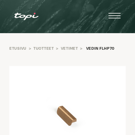
ETUSIVU
>
TUOTTEET
>
VETIMET
>
VEDIN FLHP70