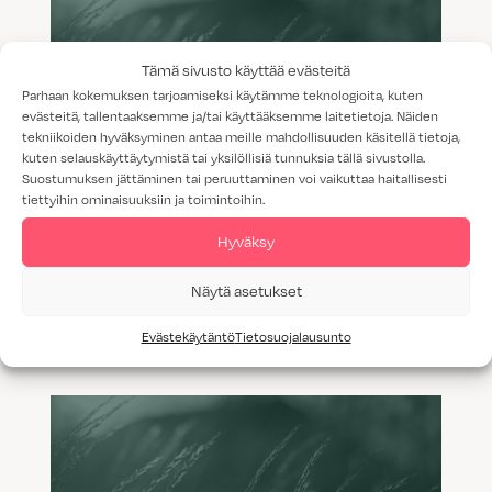
Tämä sivusto käyttää evästeitä
Parhaan kokemuksen tarjoamiseksi käytämme teknologioita, kuten
evästeitä, tallentaaksemme ja/tai käyttääksemme laitetietoja. Näiden
tekniikoiden hyväksyminen antaa meille mahdollisuuden käsitellä tietoja,
kuten selauskäyttäytymistä tai yksilöllisiä tunnuksia tällä sivustolla.
Suostumuksen jättäminen tai peruuttaminen voi vaikuttaa haitallisesti
tiettyihin ominaisuuksiin ja toimintoihin.
Hyväksy
Spiroksen ja Lauran unelmien
Näytä asetukset
keittiössä
Evästekäytäntö
Tietosuojalausunto