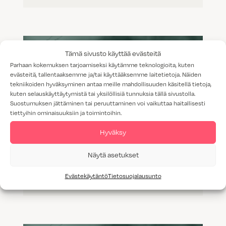
Tämä sivusto käyttää evästeitä
Parhaan kokemuksen tarjoamiseksi käytämme teknologioita, kuten
evästeitä, tallentaaksemme ja/tai käyttääksemme laitetietoja. Näiden
tekniikoiden hyväksyminen antaa meille mahdollisuuden käsitellä tietoja,
kuten selauskäyttäytymistä tai yksilöllisiä tunnuksia tällä sivustolla.
Suostumuksen jättäminen tai peruuttaminen voi vaikuttaa haitallisesti
tiettyihin ominaisuuksiin ja toimintoihin.
Hyväksy
Näytä asetukset
Spiroksen ja Lauran unelmien
Evästekäytäntö
Tietosuojalausunto
keittiössä