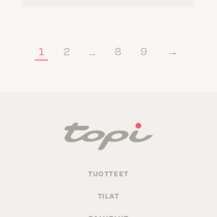
1
2
…
8
9
→
TUOTTEET
TILAT