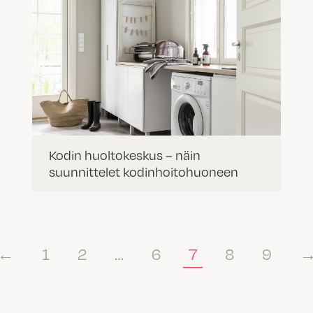
Kodin huoltokeskus – näin
suunnittelet kodinhoitohuoneen
←
1
2
…
6
7
8
9