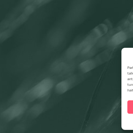
Par
tal
ant
tun
hai