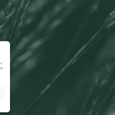
en
iä