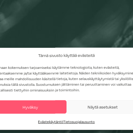
Tämä sivusto käyttää evästeitä
haan kokemuksen tarjoamiseksi käytämme teknologioita, kuten evästeitä,
lentaaksemme ja/tai käyttääksemme laitetietoja. Näiden tekniikoiden hyväksymin
aa meille mahdollisuuden käsitellä tietoja, kuten selauskäyttäytymistä tai yksilöllis
nuksia tällä sivustolla. Suostumuksen jättäminen tai peruuttaminen voi vaikuttaa
tallisesti tiettyihin ominaisuuksiin ja toimintoihin.
Hyväksy
Näytä asetukset
Evästekäytäntö
Tietosuojalausunto