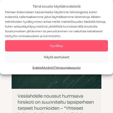
Keittiön kaapin vetimet – Uudet
Tämä sivusto käyttää evästeitä
ovisävyyn sointuvat vetimet
Parhaan kokemuksen tarjoamiseksi käytämme teknologioita, kuten
evästeitä, tallentaaksemme ja/tai käyttääksemme laitetietoja. Näiden
tekniikoiden hyväksyminen antaa meille mahdollisuuden käsitellä tietoja,
kuten selauskäyttäytymistä tai yksilöllisiä tunnuksia tällä sivustolla.
Suostumuksen jättäminen tai peruuttaminen voi vaikuttaa haitallisesti
tiettyihin ominaisuuksiin ja toimintoihin.
Hyväksy
Näytä asetukset
Evästekäytäntö
Tietosuojalausunto
Vesilahdelle noussut hurmaava
hirsikoti on suunniteltu lapsiperheen
tarpeet huomioiden – ”Yhteiset