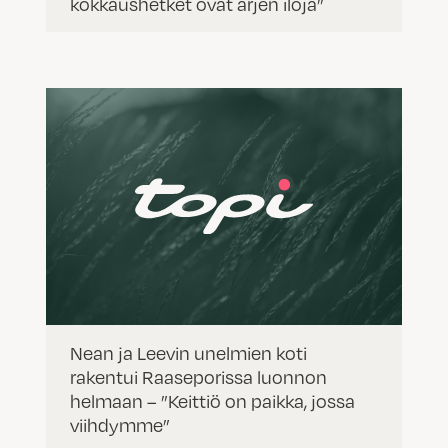
kokkaushetket ovat arjen iloja”
Nean ja Leevin unelmien koti
rakentui Raaseporissa luonnon
helmaan – ”Keittiö on paikka, jossa
viihdymme”