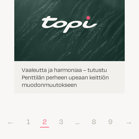
Vaaleutta ja harmoniaa – tutustu
Penttilän perheen upeaan keittiön
muodonmuutokseen
←
1
2
3
…
8
9
→