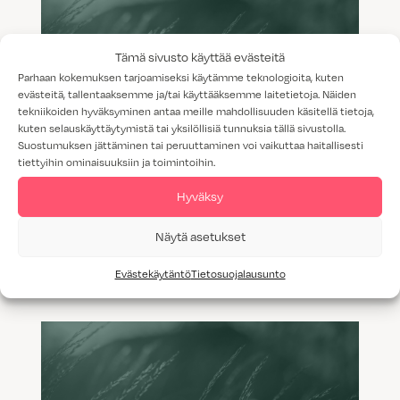
Tämä sivusto käyttää evästeitä
Parhaan kokemuksen tarjoamiseksi käytämme teknologioita, kuten
evästeitä, tallentaaksemme ja/tai käyttääksemme laitetietoja. Näiden
tekniikoiden hyväksyminen antaa meille mahdollisuuden käsitellä tietoja,
kuten selauskäyttäytymistä tai yksilöllisiä tunnuksia tällä sivustolla.
Suostumuksen jättäminen tai peruuttaminen voi vaikuttaa haitallisesti
tiettyihin ominaisuuksiin ja toimintoihin.
Hyväksy
Spiroksen ja Lauran unelmien
Näytä asetukset
keittiössä
Evästekäytäntö
Tietosuojalausunto