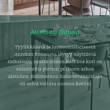
Auroran Ruusu
Tyylikkäästä ja luonnonläheisestä
Auroran Ruususta löytyy näyttäviä
ratkaisuja, mutta ennen kaikkea koti on
sunniteltu pienen perheen arkea
ajatellen. Kotimainen kalustevalmistaja
oli selvä valinta uuteen kotiin.