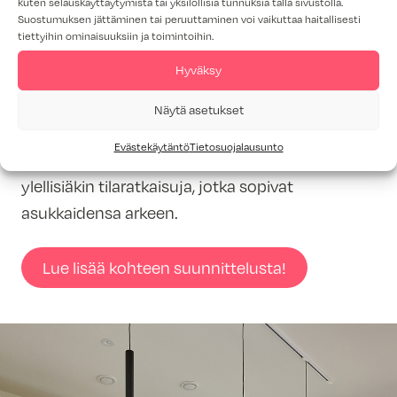
kuten selauskäyttäytymistä tai yksilöllisiä tunnuksia tällä sivustolla.
Suostumuksen jättäminen tai peruuttaminen voi vaikuttaa haitallisesti
tiettyihin ominaisuuksiin ja toimintoihin.
Kalustesuunnittelija Salla Ahonen Turun Topi-
Hyväksy
Keittiöiltä toteutti Naantalin Auroran Ruusu -
kohteen kiintokalusteet Topin mallistosta
Näytä asetukset
löytyvin sävyin ja materiaalein. Ammattilaisen
Evästekäytäntö
Tietosuojalausunto
toimesta syntyi useita käytännöllisiä ja
ylellisiäkin tilaratkaisuja, jotka sopivat
asukkaidensa arkeen.
Lue lisää kohteen suunnittelusta!