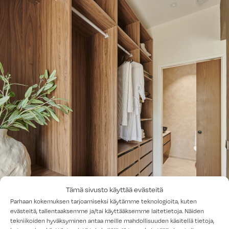
Tämä sivusto käyttää evästeitä
Parhaan kokemuksen tarjoamiseksi käytämme teknologioita, kuten
evästeitä, tallentaaksemme ja/tai käyttääksemme laitetietoja. Näiden
tekniikoiden hyväksyminen antaa meille mahdollisuuden käsitellä tietoja,