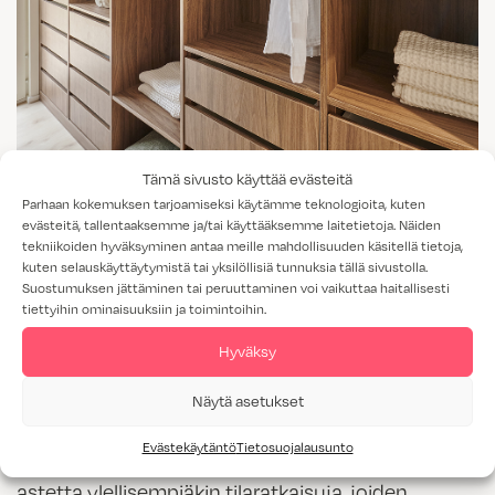
Tämä sivusto käyttää evästeitä
Parhaan kokemuksen tarjoamiseksi käytämme teknologioita, kuten
evästeitä, tallentaaksemme ja/tai käyttääksemme laitetietoja. Näiden
tekniikoiden hyväksyminen antaa meille mahdollisuuden käsitellä tietoja,
kuten selauskäyttäytymistä tai yksilöllisiä tunnuksia tällä sivustolla.
Suostumuksen jättäminen tai peruuttaminen voi vaikuttaa haitallisesti
Hyvin mietityt tilat
tiettyihin ominaisuuksiin ja toimintoihin.
muodostavat yhtenäisen
Hyväksy
kokonaisuuden
Näytä asetukset
Evästekäytäntö
Tietosuojalausunto
Auroran Ruusussa on useita käytännöllisiä ja
astetta ylellisempiäkin tilaratkaisuja, joiden