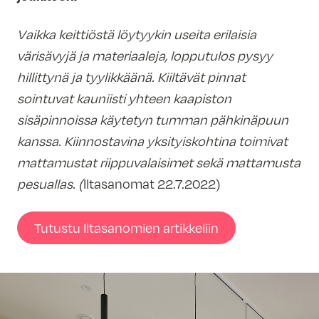
Vaikka keittiöstä löytyykin useita erilaisia
värisävyjä ja materiaaleja, lopputulos pysyy
hillittynä ja tyylikkäänä. Kiiltävät pinnat
sointuvat kauniisti yhteen kaapiston
sisäpinnoissa käytetyn tumman pähkinäpuun
kanssa. Kiinnostavina yksityiskohtina toimivat
mattamustat riippuvalaisimet sekä mattamusta
pesuallas. (
Iltasanomat 22.7.2022)
Tutustu Iltasanomien artikkeliin