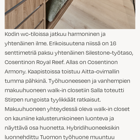
Kodin wc-tiloissa jatkuu harmoninen ja
yhtenäinen ilme. Erikoisuutena niissä on 16
senttimetriä paksu yhtenäinen Silestone-työtaso,
Cosentinon Royal Reef. Allas on Cosentinon
Armony. Kaapistoissa toistuu Aitta-ovimallin
tumma pähkinä.
Työhuoneeseen ja
vanhempien
makuuhuoneen walk-in closetiin
Salla toteutti
Stirpen rungoista tyylikkäät ratkaisut.
Makuuhuoneen yhteydessä oleva walk-in closet
on kauniine kalusterunkoineen luonteva ja
näyttävä osa huonetta. Hybridihuoneeksikin
luonnehdittu Tuomon työhuone muuntuu