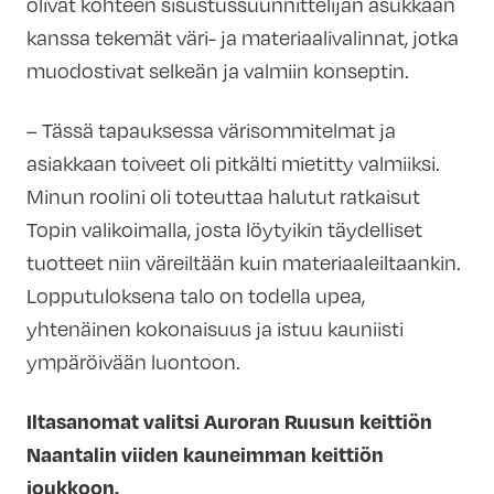
olivat kohteen sisustussuunnittelijan asukkaan
kanssa tekemät väri- ja materiaalivalinnat, jotka
muodostivat selkeän ja valmiin konseptin.
– Tässä tapauksessa värisommitelmat ja
asiakkaan toiveet oli pitkälti mietitty valmiiksi.
Minun roolini oli toteuttaa halutut ratkaisut
Topin valikoimalla, josta löytyikin täydelliset
tuotteet niin väreiltään kuin materiaaleiltaankin.
Lopputuloksena talo on todella upea,
yhtenäinen kokonaisuus ja istuu kauniisti
ympäröivään luontoon.
Iltasanomat valitsi Auroran Ruusun keittiön
Naantalin viiden kauneimman keittiön
joukkoon.