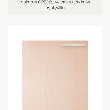
Kosketus OPB021 valkaistu 1% koivu
pystyviilu