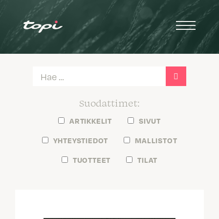
ARTIKKELIT
SIVUT
YHTEYSTIEDOT
MALLISTOT
TUOTTEET
TILAT