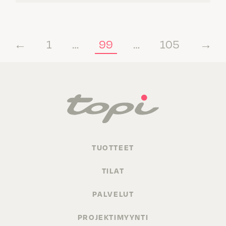
←
1
…
99
…
105
→
TUOTTEET
TILAT
PALVELUT
PROJEKTIMYYNTI