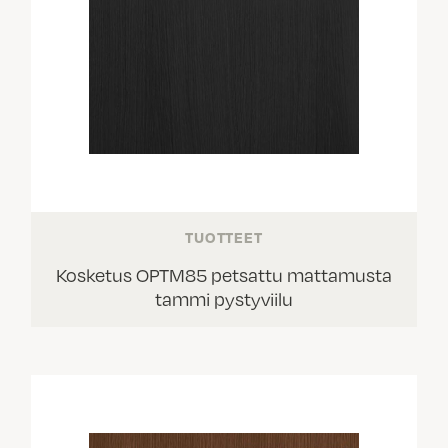
TUOTTEET
Kosketus OPTM85 petsattu mattamusta
tammi pystyviilu