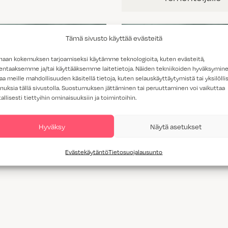
Tämä sivusto käyttää evästeitä
haan kokemuksen tarjoamiseksi käytämme teknologioita, kuten evästeitä,
lentaaksemme ja/tai käyttääksemme laitetietoja. Näiden tekniikoiden hyväksymin
aa meille mahdollisuuden käsitellä tietoja, kuten selauskäyttäytymistä tai yksilöllis
nuksia tällä sivustolla. Suostumuksen jättäminen tai peruuttaminen voi vaikuttaa
tallisesti tiettyihin ominaisuuksiin ja toimintoihin.
Hyväksy
Näytä asetukset
SIVUT
SIVUT
toa rakennusliikkeille
Tietoa talotehtail
Evästekäytäntö
Tietosuojalausunto