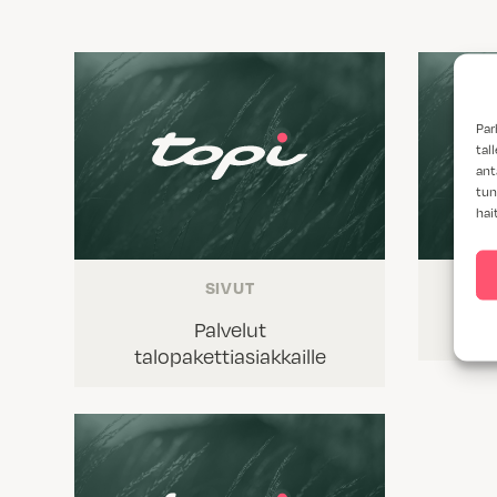
Par
tal
ant
tun
hai
SIVUT
Palvelut
Tie
talopakettiasiakkaille