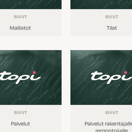
SIVUT
SIVUT
Mallistot
Tilat
SIVUT
SIVUT
Palvelut
Palvelut rakentajalle
remontoijalle