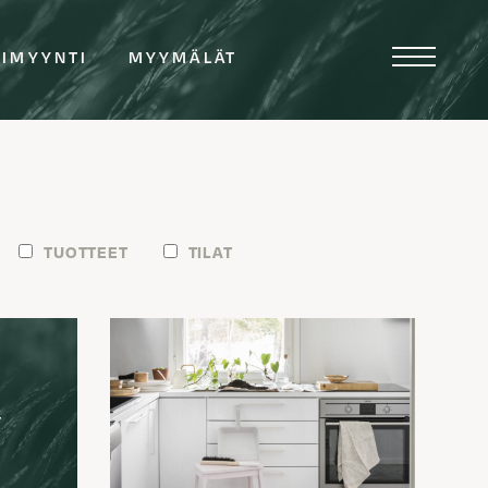
TIMYYNTI
MYYMÄLÄT
TUOTTEET
TILAT