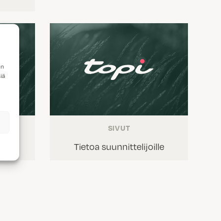
en
iä
SIVUT
le
Tietoa suunnittelijoille