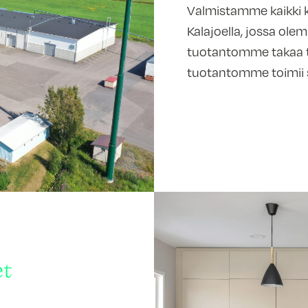
Valmistamme kaikki
Kalajoella, jossa ole
tuotantomme takaa 
tuotantomme toimii s
et