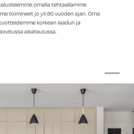
 kalusteemme omalla tehtaallamme
mme toimineet jo yli 80 vuoden ajan. Oma
tuotteidemme korkean laadun ja
ovitussa aikataulussa.