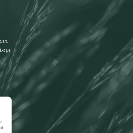
saa
teja
en
iä