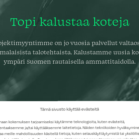
Topi kalustaa koteja
ojektimyyntimme on jo vuosia palvellut valtao
malaisista talotehtaista. Kalustamme uusia ko
ympäri Suomen rautaisella ammattitaidolla.
Tämä sivusto käyttää evästeitä
haan kokemuksen tarjoamiseksi käytämme teknologioita, kuten evästeitä,
lentaaksemme ja/tai käyttääksemme laitetietoja. Näiden tekniikoiden hyväksymin
aa meille mahdollisuuden käsitellä tietoja, kuten selauskäyttäytymistä tai yksilöllis