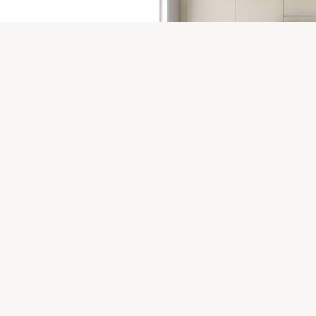
isuuksia
t tai tehdä
isesi. Me
n ympärille.
Muutokset 