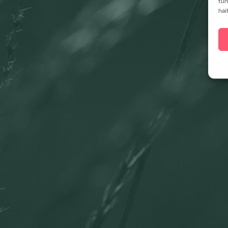
tun
hai