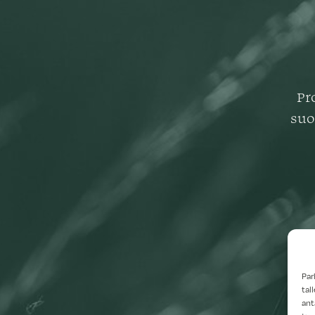
Pr
suo
Par
tal
ant