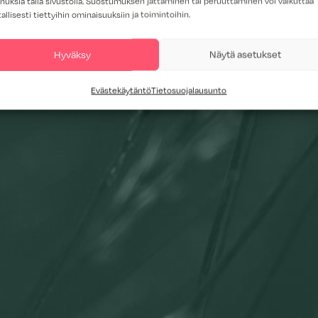
nuksia tällä sivustolla. Suostumuksen jättäminen tai peruuttaminen voi vaikuttaa
tallisesti tiettyihin ominaisuuksiin ja toimintoihin.
Hyväksy
Näytä asetukset
Evästekäytäntö
Tietosuojalausunto