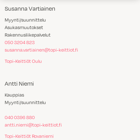
Susanna Vartiainen
Myynti/suunnittelu
Asukasmuutokset
Rakennusliikepalvelut
050 3204 823
susanna.vartiainen@topi-keittiot.fi
Topi-Keittiöt Oulu
Antti Niemi
Kauppias
Myynti/suunnittelu
040 0396 880
antti.niemi@topi-keittiot.fi
Topi-Keittiöt Rovaniemi