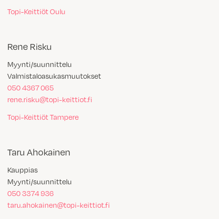
Topi-Keittiöt Oulu
Rene Risku
Myynti/suunnittelu
Valmistaloasukasmuutokset
050 4367 065
rene.risku@topi-keittiot.fi
Topi-Keittiöt Tampere
Taru Ahokainen
Kauppias
Myynti/suunnittelu
050 3374 936
taru.ahokainen@topi-keittiot.fi