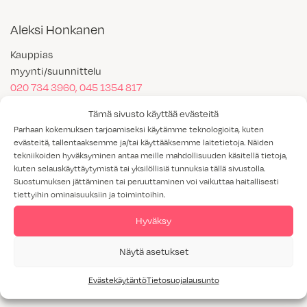
Aleksi Honkanen
Kauppias
myynti/suunnittelu
020 734 3960, 045 1354 817
aleksi.honkanen@topi-keittiot.fi
Tämä sivusto käyttää evästeitä
Parhaan kokemuksen tarjoamiseksi käytämme teknologioita, kuten
evästeitä, tallentaaksemme ja/tai käyttääksemme laitetietoja. Näiden
Jemina Jussinniemi
tekniikoiden hyväksyminen antaa meille mahdollisuuden käsitellä tietoja,
kuten selauskäyttäytymistä tai yksilöllisiä tunnuksia tällä sivustolla.
Kauppias, Raahe, myynti/suunnittelu, asukasmuutokset
Suostumuksen jättäminen tai peruuttaminen voi vaikuttaa haitallisesti
Raahen ja Pyhäjoen alue
tiettyihin ominaisuuksiin ja toimintoihin.
044 0663 592
Hyväksy
jemina.jussinniemi@topi-keittiot.fi
Topi-Keittiöt Raahe
Näytä asetukset
Topi-Keittiöt Kalajoki
Evästekäytäntö
Tietosuojalausunto