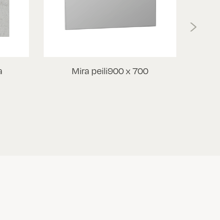
›
a
Mira peili900 x 700