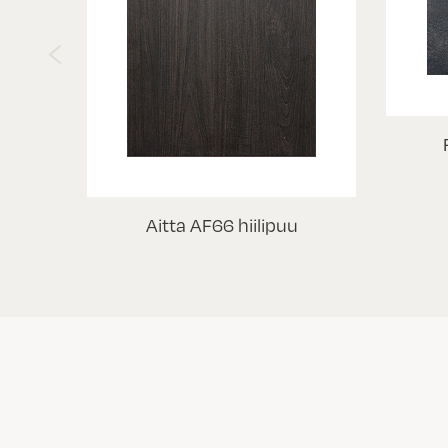
‹
Aitta AF66 hiilipuu