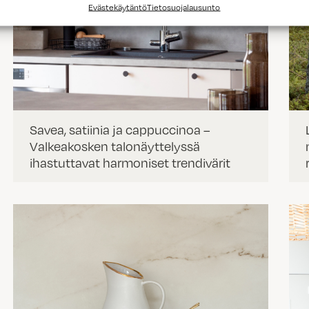
Evästekäytäntö
Tietosuojalausunto
Savea, satiinia ja cappuccinoa –
Valkeakosken talonäyttelyssä
ihastuttavat harmoniset trendivärit