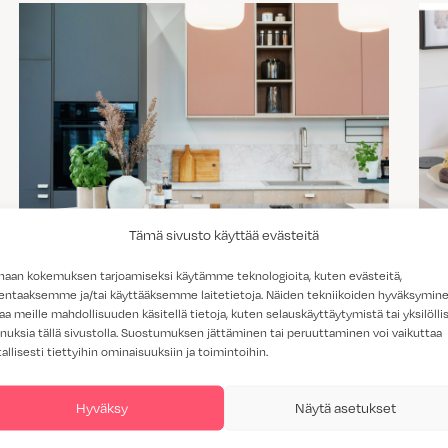
Tämä sivusto käyttää evästeitä
Trendit 2026 – näyttävää, sävykästä ja
haan kokemuksen tarjoamiseksi käytämme teknologioita, kuten evästeitä,
lentaaksemme ja/tai käyttääksemme laitetietoja. Näiden tekniikoiden hyväksymin
yksityiskohtaista
aa meille mahdollisuuden käsitellä tietoja, kuten selauskäyttäytymistä tai yksilöllis
nuksia tällä sivustolla. Suostumuksen jättäminen tai peruuttaminen voi vaikuttaa
tallisesti tiettyihin ominaisuuksiin ja toimintoihin.
Hyväksy
Näytä asetukset