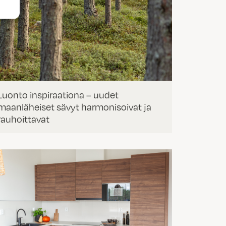
Luonto inspiraationa – uudet
maanläheiset sävyt harmonisoivat ja
rauhoittavat