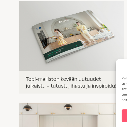
Topi-malliston kevään uutuudet
Par
tal
julkaistu – tutustu, ihastu ja inspiroidu!
ant
tun
hai