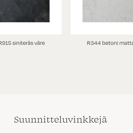
R915 siniteräs väre
R344 betoni matt
Suunnittelu­vinkkejä