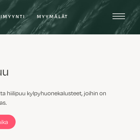
TIMYYNTI
MYYMÄLÄT
uu
 hiilipuu kylpyhuonekalusteet, joihin on
as.
aika