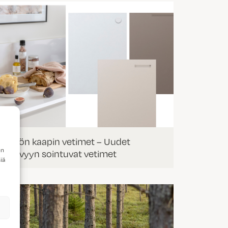
Keittiön kaapin vetimet – Uudet
en
ovisävyyn sointuvat vetimet
iä