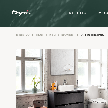
KEITTIÖT
MUU
ETUSIVU
>
TILAT
>
KYLPYHUONEET
>
AITTA HIILIPUU