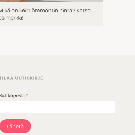
Mikä on keittiöremontin hinta? Katso
esimerkki!
TILAA UUTISKIRJE
Sähköposti
*
Lähetä