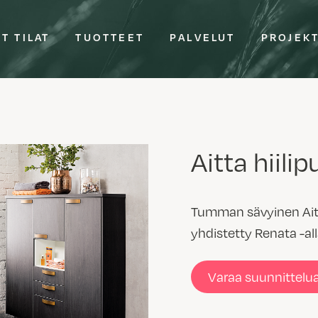
T TILAT
TUOTTEET
PALVELUT
PROJEK
Aitta hiilip
Tumman sävyinen Aitta
yhdistetty Renata -all
Varaa suunnittelu