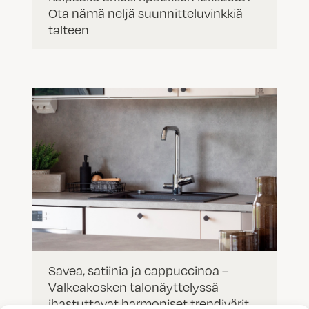
Ota nämä neljä suunnitteluvinkkiä
talteen
Savea, satiinia ja cappuccinoa –
Valkeakosken talonäyttelyssä
ihastuttavat harmoniset trendivärit