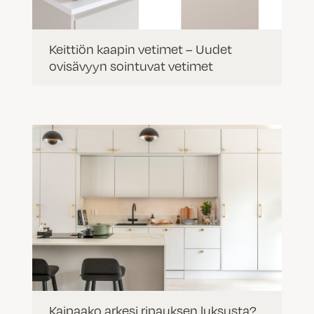
Keittiön kaapin vetimet – Uudet
ovisävyyn sointuvat vetimet
Kaipaako arkesi ripauksen luksusta?