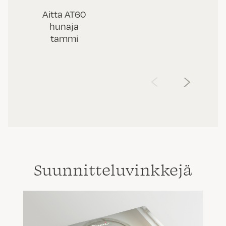
Aitta AT60
hunaja
tammi
‹
›
Suunnittelu­vinkkejä