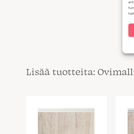
ant
tun
hai
Lisää tuotteita: Ovimal