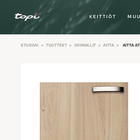
KEITTIÖT
MUU
ETUSIVU
>
TUOTTEET
>
OVIMALLIT
>
AITTA
>
AITTA A