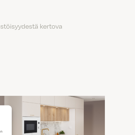
ästöisyydestä kertova
en