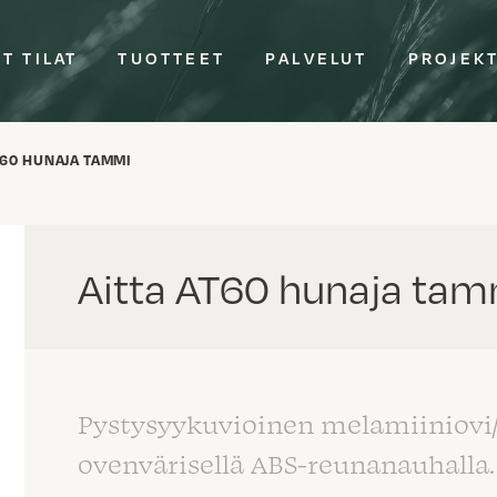
T TILAT
TUOTTEET
PALVELUT
PROJEK
T60 HUNAJA TAMMI
Aitta AT60 hunaja ta
Pystysyykuvioinen melamiiniovi
ovenvärisellä ABS-reunanauhalla.