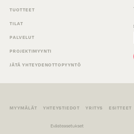
TUOTTEET
TILAT
PALVELUT
PROJEKTIMYYNTI
JÄTÄ YHTEYDENOTTOPYYNTÖ
MYYMÄLÄT
YHTEYSTIEDOT
YRITYS
ESITTEET
Evästeasetukset