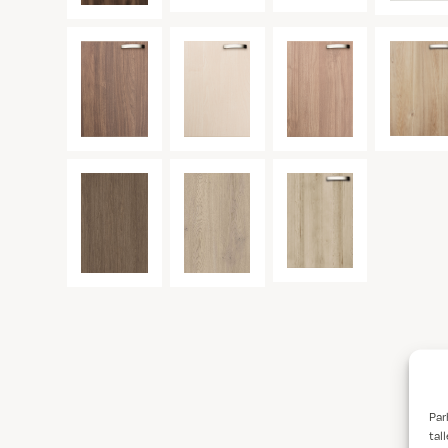
Par
tal