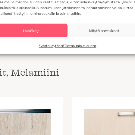
aa meille mahdollisuuden käsitellä tietoja, kuten selauskäyttäytymistä tai yksilöllis
nuksia tällä sivustolla. Suostumuksen jättäminen tai peruuttaminen voi vaikuttaa
tallisesti tiettyihin ominaisuuksiin ja toimintoihin.
AITTA HIILIPUU
Hyväksy
Näytä asetukset
Evästekäytäntö
Tietosuojalausunto
lit, Melamiini