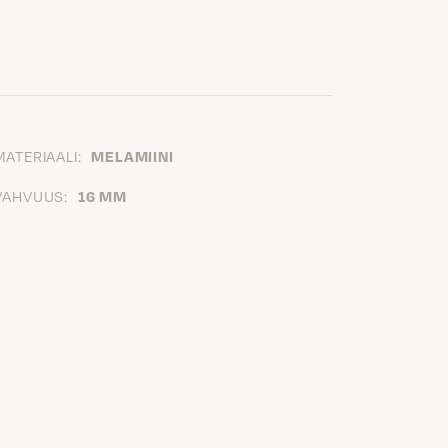
MATERIAALI:
MELAMIINI
VAHVUUS:
16 MM