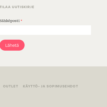
TILAA UUTISKIRJE
Sähköposti
*
Lähetä
OUTLET
KÄYTTÖ- JA SOPIMUSEHDOT