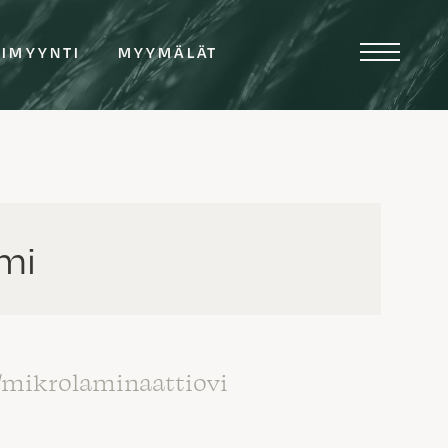
TIMYYNTI
MYYMÄLÄT
mmi
/mikrolaminaattiovi